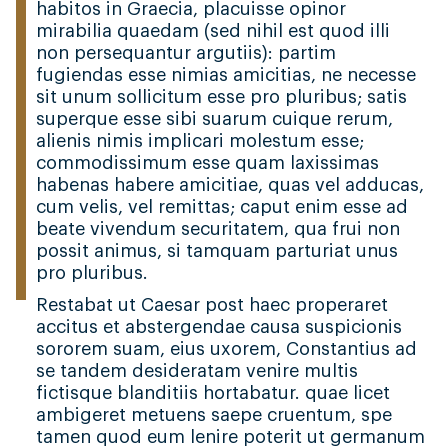
habitos in Graecia, placuisse opinor
mirabilia quaedam (sed nihil est quod illi
non persequantur argutiis): partim
fugiendas esse nimias amicitias, ne necesse
sit unum sollicitum esse pro pluribus; satis
superque esse sibi suarum cuique rerum,
alienis nimis implicari molestum esse;
commodissimum esse quam laxissimas
habenas habere amicitiae, quas vel adducas,
cum velis, vel remittas; caput enim esse ad
beate vivendum securitatem, qua frui non
possit animus, si tamquam parturiat unus
pro pluribus.
Restabat ut Caesar post haec properaret
accitus et abstergendae causa suspicionis
sororem suam, eius uxorem, Constantius ad
se tandem desideratam venire multis
fictisque blanditiis hortabatur. quae licet
ambigeret metuens saepe cruentum, spe
tamen quod eum lenire poterit ut germanum