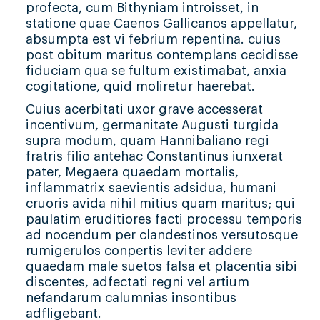
profecta, cum Bithyniam introisset, in
statione quae Caenos Gallicanos appellatur,
absumpta est vi febrium repentina. cuius
post obitum maritus contemplans cecidisse
fiduciam qua se fultum existimabat, anxia
cogitatione, quid moliretur haerebat.
Cuius acerbitati uxor grave accesserat
incentivum, germanitate Augusti turgida
supra modum, quam Hannibaliano regi
fratris filio antehac Constantinus iunxerat
pater, Megaera quaedam mortalis,
inflammatrix saevientis adsidua, humani
cruoris avida nihil mitius quam maritus; qui
paulatim eruditiores facti processu temporis
ad nocendum per clandestinos versutosque
rumigerulos conpertis leviter addere
quaedam male suetos falsa et placentia sibi
discentes, adfectati regni vel artium
nefandarum calumnias insontibus
adfligebant.